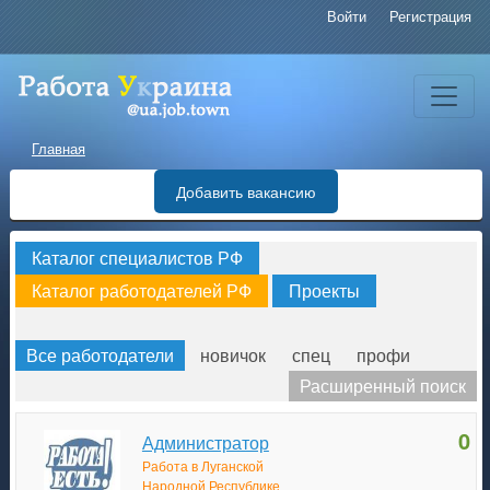
Войти
Регистрация
Главная
Добавить вакансию
Каталог специалистов РФ
Каталог работодателей РФ
Проекты
Все работодатели
новичок
спец
профи
Расширенный поиск
0
Администратор
Работа в Луганской
Народной Республике